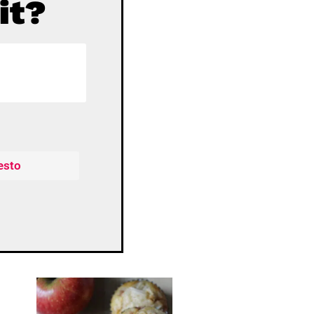
it?
esto