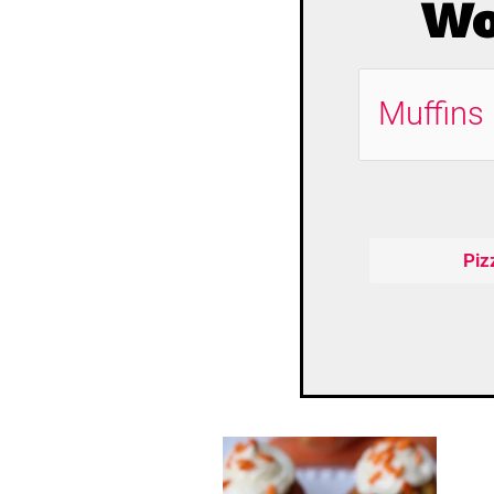
Wo
Suche
Piz