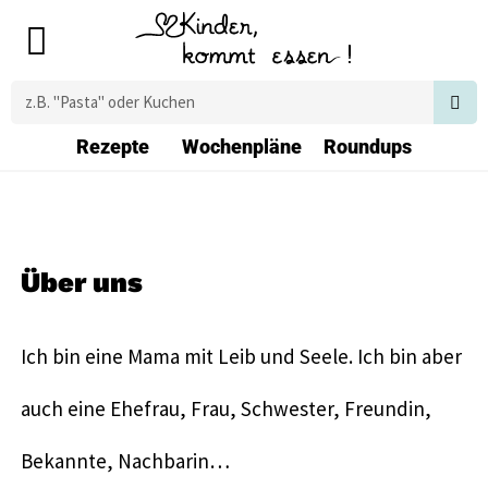
Zum
Main
Inhalt
Menu
springen
Suche
Rezepte
Wochenpläne
Roundups
Über uns
Ich bin eine Mama mit Leib und Seele. Ich bin aber
auch eine Ehefrau, Frau, Schwester, Freundin,
Bekannte, Nachbarin…