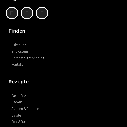
F
P
I
a
i
n
c
n
s
e
t
t
Finden
b
e
a
o
r
g
o
e
r
Über uns
k
s
a
Impressum
-
t
m
Datenschutzerklärung
f
Kontakt
Rezepte
Pasta Rezepte
Backen
Suppen & Eintöpfe
Salate
Food&Fun