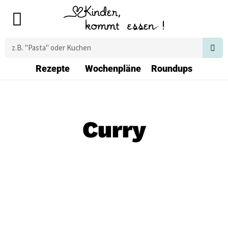
Zum
Main
Inhalt
Menu
springen
Suche
Rezepte
Wochenpläne
Roundups
Curry