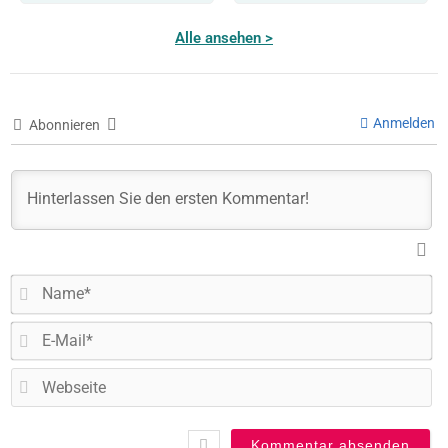
Alle ansehen >
Anmelden
Abonnieren
N
E-
Ma
W