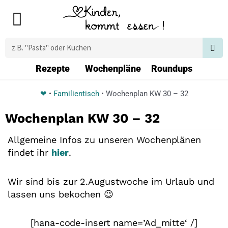
Zum
Main
Inhalt
Menu
springen
Suche
Rezepte
Wochenpläne
Roundups
❤
•
Familientisch
•
Wochenplan KW 30 – 32
Wochenplan KW 30 – 32
Allgemeine Infos zu unseren Wochenplänen
findet ihr
hier
.
Wir sind bis zur 2.Augustwoche im Urlaub und
lassen uns bekochen 😉
[hana-code-insert name=’Ad_mitte‘ /]