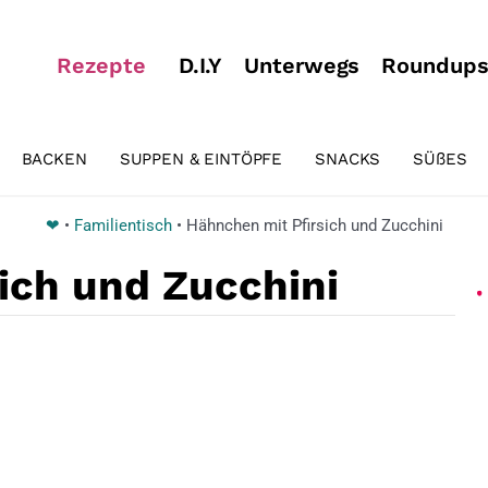
Rezepte
D.I.Y
Unterwegs
Roundup
BACKEN
SUPPEN & EINTÖPFE
SNACKS
SÜßES
❤
•
Familientisch
•
Hähnchen mit Pfirsich und Zucchini
ich und Zucchini