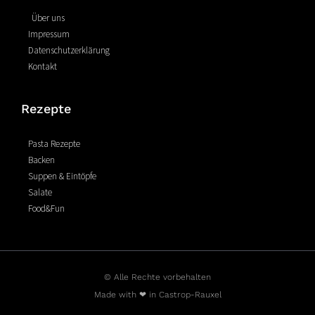
o
e
r
Über uns
k
s
a
Impressum
-
t
m
Datenschutzerklärung
f
Kontakt
Rezepte
Pasta Rezepte
Backen
Suppen & Eintöpfe
Salate
Food&Fun
© Alle Rechte vorbehalten
Made with ❤ in Castrop-Rauxel