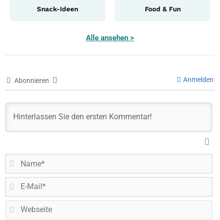
Snack-Ideen
Food & Fun
Alle ansehen >
Anmelden
Abonnieren
N
E-
Ma
W