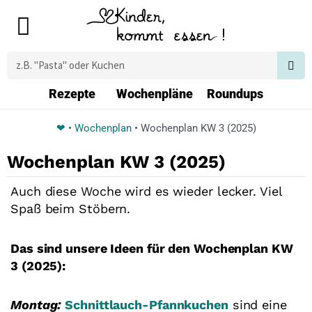
Zum
Main
Inhalt
Menu
springen
Suche
Rezepte
Wochenpläne
Roundups
❤
•
Wochenplan
•
Wochenplan KW 3 (2025)
Wochenplan KW 3 (2025)
Auch diese Woche wird es wieder lecker. Viel
Spaß beim Stöbern.
Das sind unsere Ideen für den Wochenplan KW
3 (2025):
Montag:
Schnittlauch-Pfannkuchen
sind eine