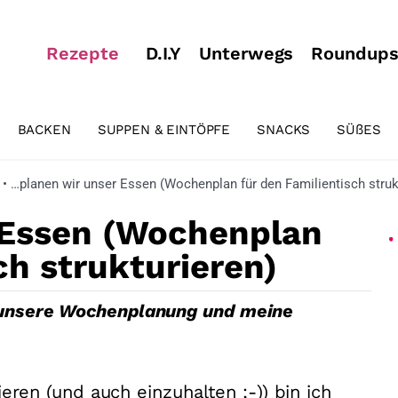
Rezepte
D.I.Y
Unterwegs
Roundup
BACKEN
SUPPEN & EINTÖPFE
SNACKS
SÜßES
•
…planen wir unser Essen (Wochenplan für den Familientisch struk
 Essen (Wochenplan
ch strukturieren)
in unsere Wochenplanung und meine
en (und auch einzuhalten ;-)) bin ich