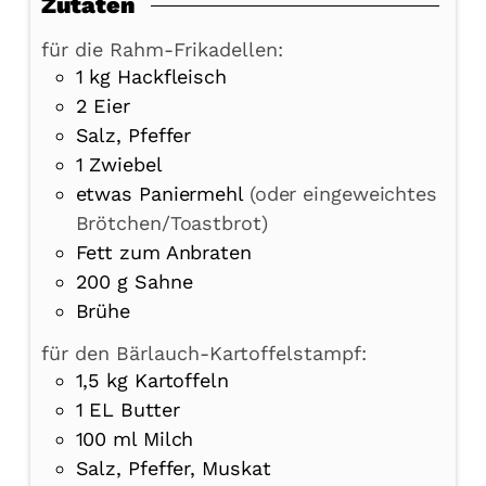
Zutaten
für die Rahm-Frikadellen:
1
kg
Hackfleisch
2
Eier
Salz, Pfeffer
1
Zwiebel
etwas Paniermehl
(oder eingeweichtes
Brötchen/Toastbrot)
Fett zum Anbraten
200
g
Sahne
Brühe
für den Bärlauch-Kartoffelstampf:
1,5
kg
Kartoffeln
1
EL
Butter
100
ml
Milch
Salz, Pfeffer, Muskat