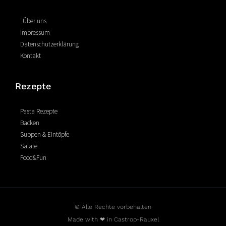
o
r
g
o
e
r
Über uns
k
s
a
Impressum
-
t
m
Datenschutzerklärung
f
Kontakt
Rezepte
Pasta Rezepte
Backen
Suppen & Eintöpfe
Salate
Food&Fun
© Alle Rechte vorbehalten
Made with ❤ in Castrop-Rauxel