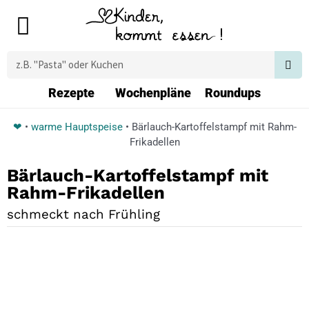
Zum
Main
Inhalt
Menu
springen
Suche
Rezepte
Wochenpläne
Roundups
❤
•
warme Hauptspeise
•
Bärlauch-Kartoffelstampf mit Rahm-
Frikadellen
Bärlauch-Kartoffelstampf mit
Rahm-Frikadellen
schmeckt nach Frühling