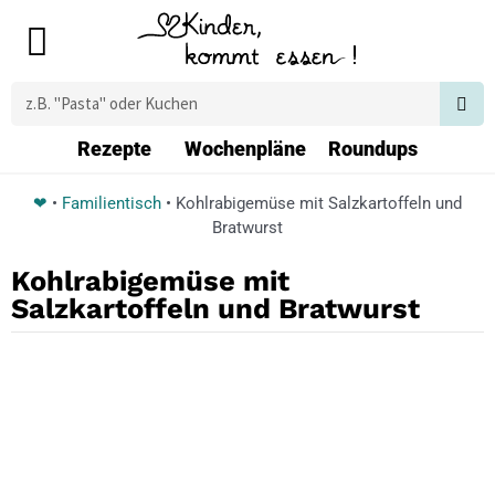
Zum
Main
Inhalt
Menu
springen
Suche
Rezepte
Wochenpläne
Roundups
❤
•
Familientisch
•
Kohlrabigemüse mit Salzkartoffeln und
Bratwurst
Kohlrabigemüse mit
Salzkartoffeln und Bratwurst