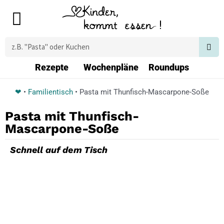
Zum
Main
Inhalt
Menu
springen
Suche
Rezepte
Wochenpläne
Roundups
❤
•
Familientisch
•
Pasta mit Thunfisch-Mascarpone-Soße
Pasta mit Thunfisch-
Mascarpone-Soße
Schnell auf dem Tisch