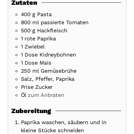
Zutaten
400
g
Pasta
800
ml
passierte Tomaten
500
g
Hackfleisch
1
rote Paprika
1
Zwiebel
1
Dose
Kidneybohnen
1
Dose
Mais
250
ml
Gemüsebrühe
Salz, Pfeffer, Paprika
Prise Zucker
Öl
zum Anbraten
Zubereitung
Paprika waschen, säubern und in
kleine Stücke schneiden