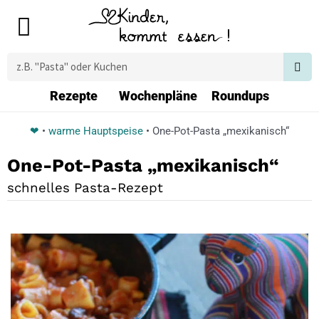
Zum
Main
Inhalt
Menu
springen
Suche
Rezepte
Wochenpläne
Roundups
❤
•
warme Hauptspeise
•
One-Pot-Pasta „mexikanisch“
One-Pot-Pasta „mexikanisch“
schnelles Pasta-Rezept