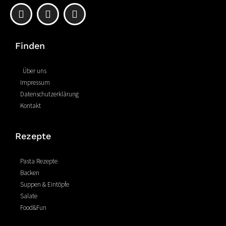
F
P
I
a
i
n
c
n
s
e
t
t
Finden
b
e
a
o
r
g
o
e
r
Über uns
k
s
a
Impressum
-
t
m
Datenschutzerklärung
f
Kontakt
Rezepte
Pasta Rezepte
Backen
Suppen & Eintöpfe
Salate
Food&Fun