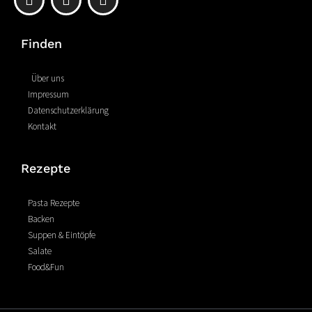
a
i
n
c
n
s
e
t
t
Finden
b
e
a
o
r
g
o
e
r
Über uns
k
s
a
Impressum
-
t
m
Datenschutzerklärung
f
Kontakt
Rezepte
Pasta Rezepte
Backen
Suppen & Eintöpfe
Salate
Food&Fun