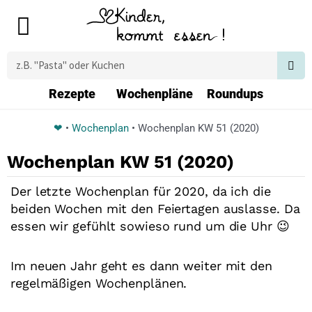
Zum
Main
Inhalt
Menu
springen
Suche
Rezepte
Wochenpläne
Roundups
❤
•
Wochenplan
•
Wochenplan KW 51 (2020)
Wochenplan KW 51 (2020)
Der letzte Wochenplan für 2020, da ich die
beiden Wochen mit den Feiertagen auslasse. Da
essen wir gefühlt sowieso rund um die Uhr 😉
Im neuen Jahr geht es dann weiter mit den
regelmäßigen Wochenplänen.