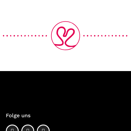
Folge uns
F
P
I