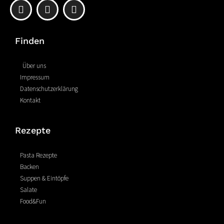
F
P
I
a
i
n
c
n
s
e
t
t
Finden
b
e
a
o
r
g
o
e
r
Über uns
k
s
a
Impressum
-
t
m
Datenschutzerklärung
f
Kontakt
Rezepte
Pasta Rezepte
Backen
Suppen & Eintöpfe
Salate
Food&Fun