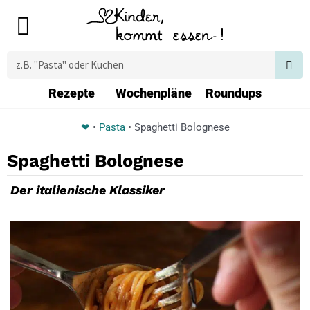
Zum
Main
Inhalt
Menu
springen
Suche
Rezepte
Wochenpläne
Roundups
❤
•
Pasta
•
Spaghetti Bolognese
Spaghetti Bolognese
Der italienische Klassiker