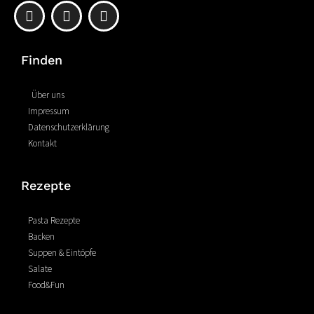
F
P
I
a
i
n
c
n
s
e
t
t
Finden
b
e
a
o
r
g
o
e
r
Über uns
k
s
a
Impressum
-
t
m
Datenschutzerklärung
f
Kontakt
Rezepte
Pasta Rezepte
Backen
Suppen & Eintöpfe
Salate
Food&Fun