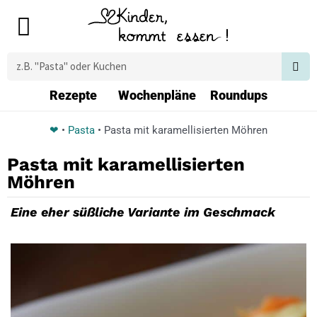
Zum
Main
Inhalt
Menu
springen
Suche
Rezepte
Wochenpläne
Roundups
❤
•
Pasta
•
Pasta mit karamellisierten Möhren
Pasta mit karamellisierten
Möhren
Eine eher süßliche Variante im Geschmack