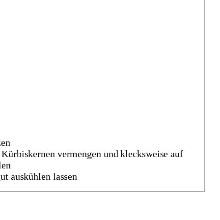
zen
n Kürbiskernen vermengen und klecksweise auf
len
ut auskühlen lassen