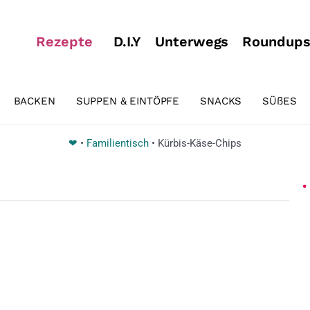
Rezepte
D.I.Y
Unterwegs
Roundup
BACKEN
SUPPEN & EINTÖPFE
SNACKS
SÜßES
❤
•
Familientisch
•
Kürbis-Käse-Chips