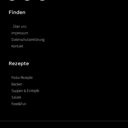
c
n
s
e
t
t
Finden
b
e
a
o
r
g
o
e
r
Über uns
k
s
a
Impressum
-
t
m
Datenschutzerklärung
f
Kontakt
Rezepte
Pasta Rezepte
Backen
Suppen & Eintöpfe
Salate
Food&Fun