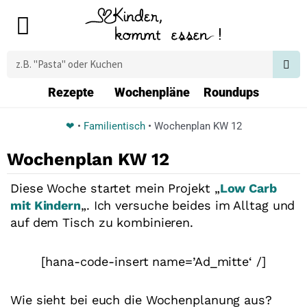
Zum
Main
Inhalt
Menu
springen
Suche
Rezepte
Wochenpläne
Roundups
❤
•
Familientisch
•
Wochenplan KW 12
Wochenplan KW 12
Diese Woche startet mein Projekt „
Low Carb
mit Kindern
„. Ich versuche beides im Alltag und
auf dem Tisch zu kombinieren.
[hana-code-insert name=’Ad_mitte‘ /]
Wie sieht bei euch die Wochenplanung aus?