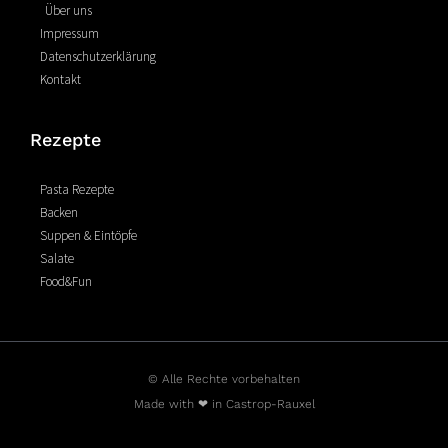
o
e
r
Über uns
k
s
a
Impressum
-
t
m
Datenschutzerklärung
f
Kontakt
Rezepte
Pasta Rezepte
Backen
Suppen & Eintöpfe
Salate
Food&Fun
© Alle Rechte vorbehalten
Made with ❤ in Castrop-Rauxel