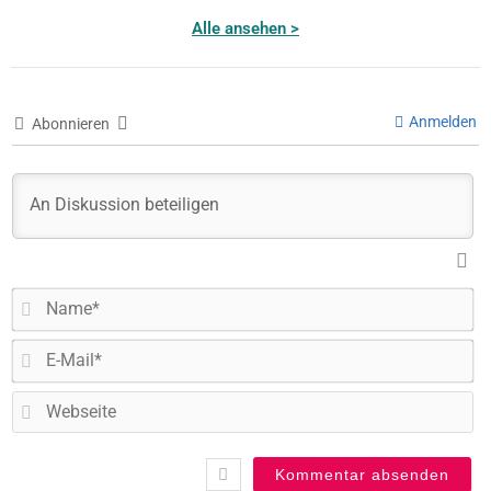
Alle ansehen >
Anmelden
Abonnieren
N
E-
Ma
W