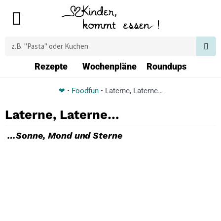
Zum
Main
Inhalt
Menu
springen
Suche
Rezepte
Wochenpläne
Roundups
❤
•
Foodfun
•
Laterne, Laterne…
Laterne, Laterne…
…Sonne, Mond und Sterne