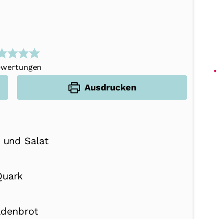
wertungen
Ausdrucken
 und Salat
Quark
adenbrot