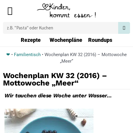
Zum
Main
Inhalt
Menu
springen
Suche
Rezepte
Wochenpläne
Roundups
❤
•
Familientisch
•
Wochenplan KW 32 (2016) – Mottowoche
„Meer“
Wochenplan KW 32 (2016) –
Mottowoche „Meer“
Wir tauchen diese Woche unter Wasser…