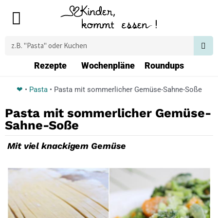
Zum
Main
Inhalt
Menu
springen
Suche
Rezepte
Wochenpläne
Roundups
❤
•
Pasta
•
Pasta mit sommerlicher Gemüse-Sahne-Soße
Pasta mit sommerlicher Gemüse-
Sahne-Soße
Mit viel knackigem Gemüse