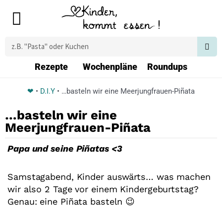
Zum
Main
Inhalt
Menu
springen
Suche
Rezepte
Wochenpläne
Roundups
❤
•
D.I.Y
•
…basteln wir eine Meerjungfrauen-Piñata
…basteln wir eine
Meerjungfrauen-Piñata
Papa und seine Piñatas <3
Samstagabend, Kinder auswärts… was machen
wir also 2 Tage vor einem Kindergeburtstag?
Genau: eine Piñata basteln 😉