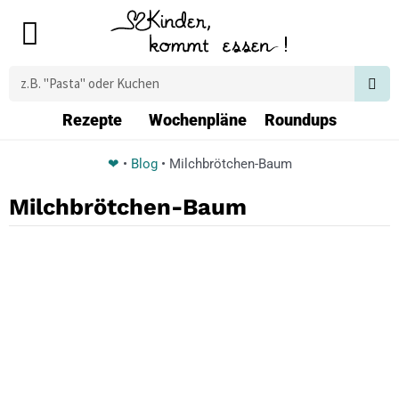
Zum
Main
Inhalt
Menu
springen
Suche
Rezepte
Wochenpläne
Roundups
❤
•
Blog
•
Milchbrötchen-Baum
Milchbrötchen-Baum