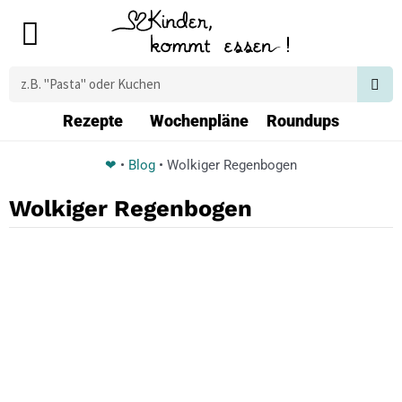
Zum
Main
Inhalt
Menu
springen
Suche
Rezepte
Wochenpläne
Roundups
❤
•
Blog
•
Wolkiger Regenbogen
Wolkiger Regenbogen