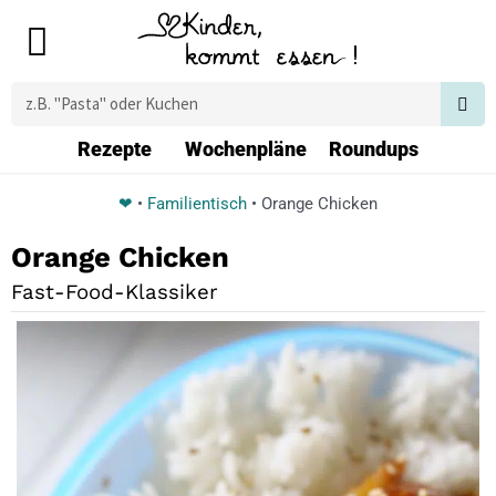
Zum
Main
Inhalt
Menu
springen
Suche
Rezepte
Wochenpläne
Roundups
❤
•
Familientisch
•
Orange Chicken
Orange Chicken
Fast-Food-Klassiker