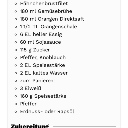
Hähnchenbrustfilet
180
ml
Gemüsebrühe
180
ml
Orangen Direktsaft
1 1/2
TL Orangenschale
6
EL heller Essig
60
ml
Sojasauce
115
g
Zucker
Pfeffer, Knoblauch
2
EL Speisestärke
2
EL kaltes Wasser
zum Panieren:
3
Eiweiß
160
g
Speisestärke
Pfeffer
Erdnuss- oder Rapsöl
Zubereitung