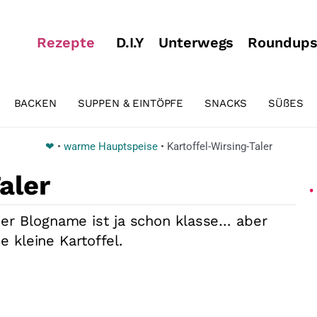
Rezepte
D.I.Y
Unterwegs
Roundup
BACKEN
SUPPEN & EINTÖPFE
SNACKS
SÜßES
❤
•
warme Hauptspeise
•
Kartoffel-Wirsing-Taler
aler
 der Blogname ist ja schon klasse… aber
e kleine Kartoffel.