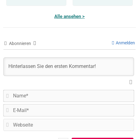
Alle ansehen >
Anmelden
Abonnieren
N
E-
Ma
W