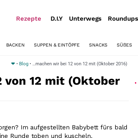
Rezepte
D.I.Y
Unterwegs
Roundup
BACKEN
SUPPEN & EINTÖPFE
SNACKS
SÜßES
❤
•
Blog
•
…machen wir bei 12 von 12 mit (Oktober 2016)
 von 12 mit (Oktober
rgen? Im aufgestellten Babybett fürs bald
ine Runde toben und kuscheln.