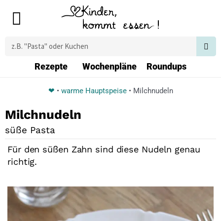
Zum
Main
Inhalt
Menu
springen
Suche
Rezepte
Wochenpläne
Roundups
❤
•
warme Hauptspeise
•
Milchnudeln
Milchnudeln
süße Pasta
Für den süßen Zahn sind diese Nudeln genau
richtig.