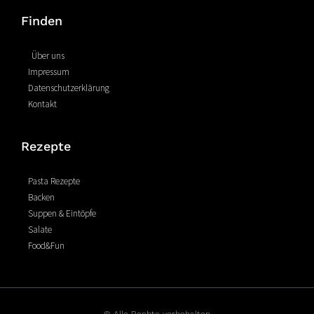
e
t
t
Finden
b
e
a
o
r
g
o
e
r
Über uns
k
s
a
Impressum
-
t
m
Datenschutzerklärung
f
Kontakt
Rezepte
Pasta Rezepte
Backen
Suppen & Eintöpfe
Salate
Food&Fun