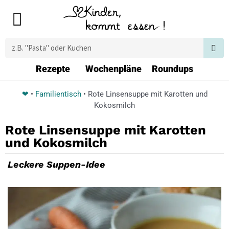
Zum
Main
Inhalt
Menu
springen
Suche
Rezepte
Wochenpläne
Roundups
❤
•
Familientisch
•
Rote Linsensuppe mit Karotten und
Kokosmilch
Rote Linsensuppe mit Karotten
und Kokosmilch
Leckere Suppen-Idee