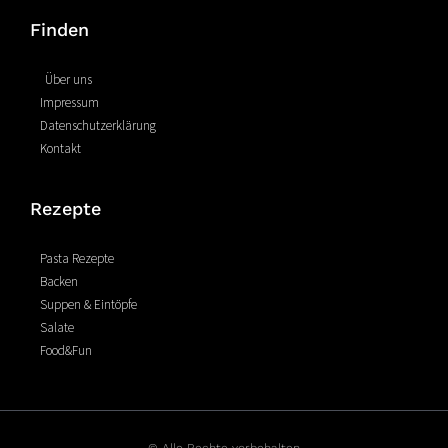
e
t
t
Finden
b
e
a
o
r
g
o
e
r
Über uns
k
s
a
Impressum
-
t
m
Datenschutzerklärung
f
Kontakt
Rezepte
Pasta Rezepte
Backen
Suppen & Eintöpfe
Salate
Food&Fun
© Alle Rechte vorbehalten