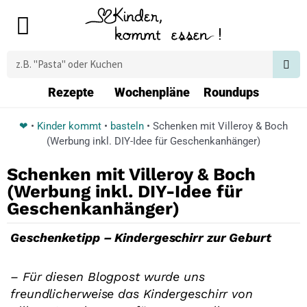
Zum
Main
Inhalt
Menu
springen
Suche
Rezepte
Wochenpläne
Roundups
❤
•
Kinder kommt
•
basteln
•
Schenken mit Villeroy & Boch
(Werbung inkl. DIY-Idee für Geschenkanhänger)
Schenken mit Villeroy & Boch
(Werbung inkl. DIY-Idee für
Geschenkanhänger)
Geschenketipp – Kindergeschirr zur Geburt
– Für diesen Blogpost wurde uns
freundlicherweise das Kindergeschirr von