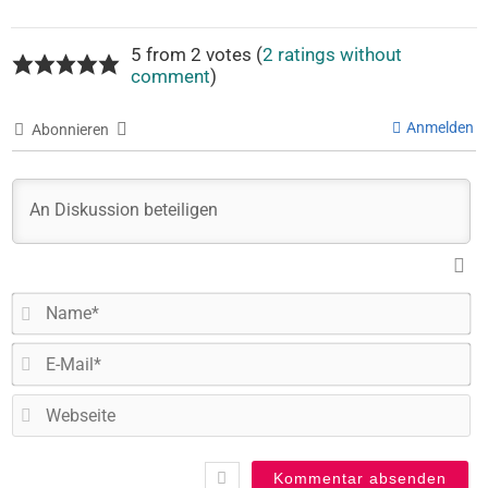
5 from 2 votes (
2 ratings without
comment
)
Anmelden
Abonnieren
N
E-
Ma
W