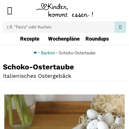
Zum
Main
Inhalt
Menu
springen
Suche
Rezepte
Wochenpläne
Roundups
❤
•
Backen
•
Schoko-Ostertaube
Schoko-Ostertaube
italienisches Ostergebäck