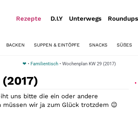
Rezepte
D.I.Y
Unterwegs
Roundup
BACKEN
SUPPEN & EINTÖPFE
SNACKS
SÜßES
❤
•
Familientisch
•
Wochenplan KW 29 (2017)
(2017)
iht uns bitte die ein oder andere
n müssen wir ja zum Glück trotzdem 😉