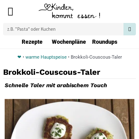
Zum
Main
Inhalt
Menu
springen
Suche
Rezepte
Wochenpläne
Roundups
❤
•
warme Hauptspeise
•
Brokkoli-Couscous-Taler
Brokkoli-Couscous-Taler
Schnelle Taler mit arabischem Touch