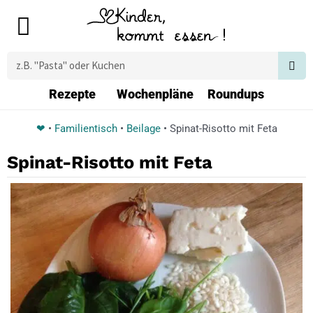
Zum
Main
Inhalt
Menu
springen
Suche
Rezepte
Wochenpläne
Roundups
❤
•
Familientisch
•
Beilage
•
Spinat-Risotto mit Feta
Spinat-Risotto mit Feta