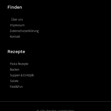
e
t
t
Finden
b
e
a
o
r
g
o
e
r
Über uns
k
s
a
Impressum
-
t
m
Datenschutzerklärung
f
Kontakt
Rezepte
Pasta Rezepte
Backen
Suppen & Eintöpfe
Salate
Food&Fun
© Alle Rechte vorbehalten