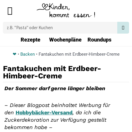
Zum
Main
Inhalt
Menu
springen
Suche
Rezepte
Wochenpläne
Roundups
❤
•
Backen
•
Fantakuchen mit Erdbeer-Himbeer-Creme
Fantakuchen mit Erdbeer-
Himbeer-Creme
Der Sommer darf gerne länger bleiben
–
Dieser Blogpost beinhaltet Werbung für
den
Hobbybäcker-Versand
, da ich die
Zuckerdekoration zur Verfügung gestellt
bekommen habe –