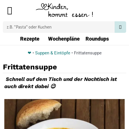
Zum
Main
Inhalt
Menu
springen
Suche
Rezepte
Wochenpläne
Roundups
❤
•
Suppen & Eintöpfe
•
Frittatensuppe
Frittatensuppe
Schnell auf dem Tisch und der Nachtisch ist
auch direkt dabei 😉