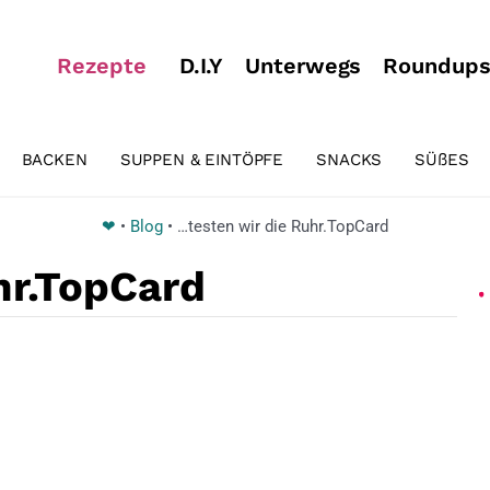
Rezepte
D.I.Y
Unterwegs
Roundup
BACKEN
SUPPEN & EINTÖPFE
SNACKS
SÜßES
❤
•
Blog
•
…testen wir die Ruhr.TopCard
hr.TopCard