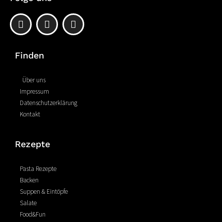
F
P
I
a
i
n
c
n
s
e
t
t
Finden
b
e
a
o
r
g
o
e
r
Über uns
k
s
a
Impressum
-
t
m
Datenschutzerklärung
f
Kontakt
Rezepte
Pasta Rezepte
Backen
Suppen & Eintöpfe
Salate
Food&Fun