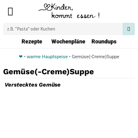
Zum
Main
Inhalt
Menu
springen
Suche
Rezepte
Wochenpläne
Roundups
❤
•
warme Hauptspeise
•
Gemüse(-Creme)Suppe
Gemüse(-Creme)Suppe
Verstecktes Gemüse