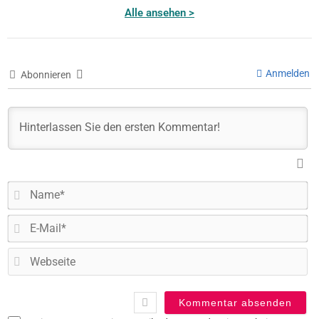
Alle ansehen >
Anmelden
Abonnieren
N
E-
Ma
W