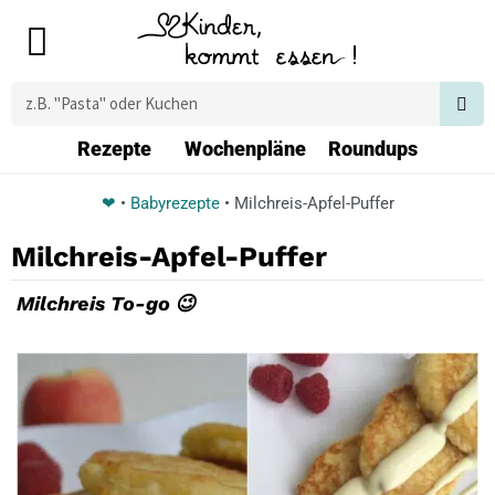
Zum
Main
Inhalt
Menu
springen
Suche
Rezepte
Wochenpläne
Roundups
❤
•
Babyrezepte
•
Milchreis-Apfel-Puffer
Milchreis-Apfel-Puffer
Milchreis To-go 😉