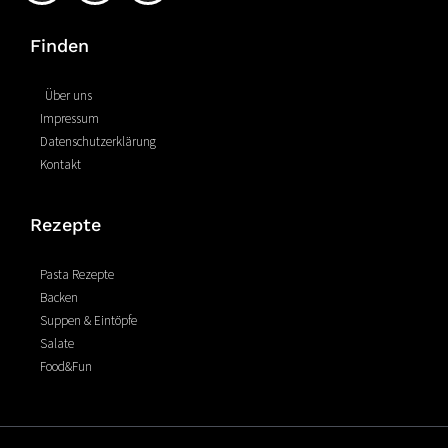
c
n
s
e
t
t
Finden
b
e
a
o
r
g
o
e
r
Über uns
k
s
a
Impressum
-
t
m
Datenschutzerklärung
f
Kontakt
Rezepte
Pasta Rezepte
Backen
Suppen & Eintöpfe
Salate
Food&Fun