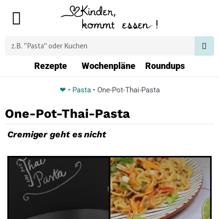
Zum
Main
Inhalt
Menu
springen
Suche
Rezepte
Wochenpläne
Roundups
❤
•
Pasta
•
One-Pot-Thai-Pasta
One-Pot-Thai-Pasta
Cremiger geht es nicht