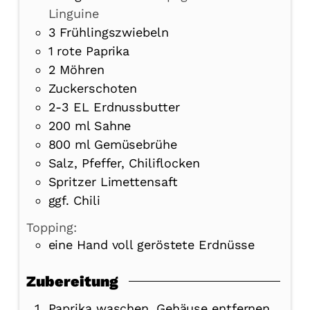
Linguine
3
Frühlingszwiebeln
1
rote Paprika
2
Möhren
Zuckerschoten
2-3
EL Erdnussbutter
200
ml
Sahne
800
ml
Gemüsebrühe
Salz, Pfeffer, Chiliflocken
Spritzer Limettensaft
ggf. Chili
Topping:
eine Hand voll geröstete Erdnüsse
Zubereitung
Paprika waschen, Gehäuse entfernen