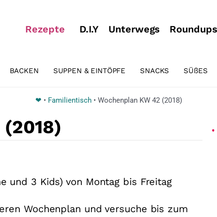
Rezepte
D.I.Y
Unterwegs
Roundup
BACKEN
SUPPEN & EINTÖPFE
SNACKS
SÜßES
❤
•
Familientisch
•
Wochenplan KW 42 (2018)
(2018)
e und 3 Kids) von Montag bis Freitag
nseren Wochenplan und versuche bis zum