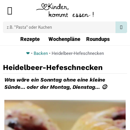
Zum
Main
Inhalt
Menu
springen
Suche
Rezepte
Wochenpläne
Roundups
❤
•
Backen
•
Heidelbeer-Hefeschnecken
Heidelbeer-Hefeschnecken
Was wäre ein Sonntag ohne eine kleine
Sünde… oder der Montag, Dienstag… 😉