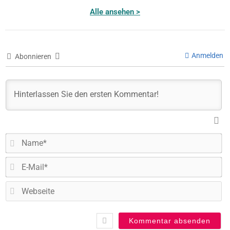
Alle ansehen >
Anmelden
Abonnieren
N
E-
Ma
W