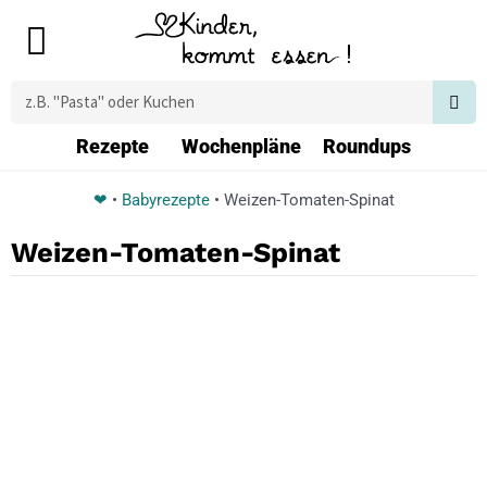
Zum
Main
Inhalt
Menu
springen
Suche
Rezepte
Wochenpläne
Roundups
❤
•
Babyrezepte
•
Weizen-Tomaten-Spinat
Weizen-Tomaten-Spinat