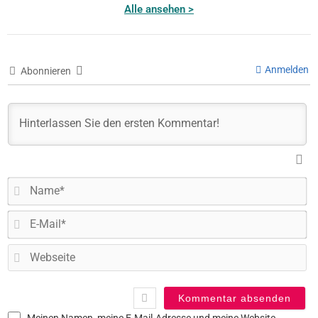
Alle ansehen >
Anmelden
Abonnieren
N
E-
Ma
W