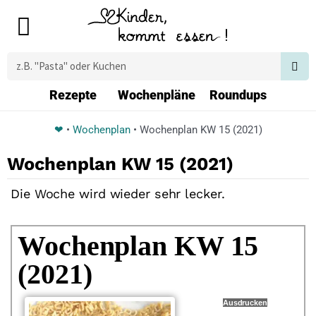
Zum
Main
Inhalt
Menu
springen
Suche
Rezepte
Wochenpläne
Roundups
❤
•
Wochenplan
•
Wochenplan KW 15 (2021)
Wochenplan KW 15 (2021)
Die Woche wird wieder sehr lecker.
Wochenplan KW 15
(2021)
Ausdrucken