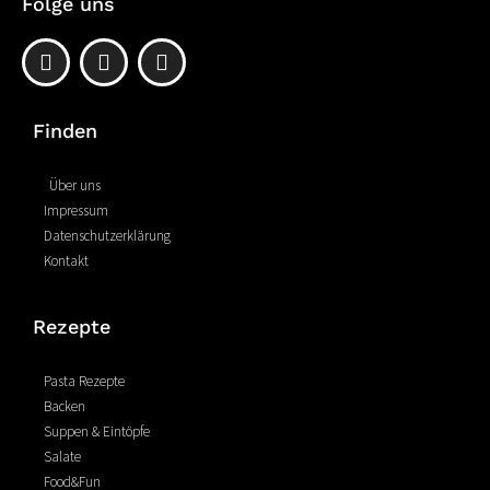
Folge uns
F
P
I
a
i
n
c
n
s
e
t
t
Finden
b
e
a
o
r
g
o
e
r
Über uns
k
s
a
Impressum
-
t
m
Datenschutzerklärung
f
Kontakt
Rezepte
Pasta Rezepte
Backen
Suppen & Eintöpfe
Salate
Food&Fun