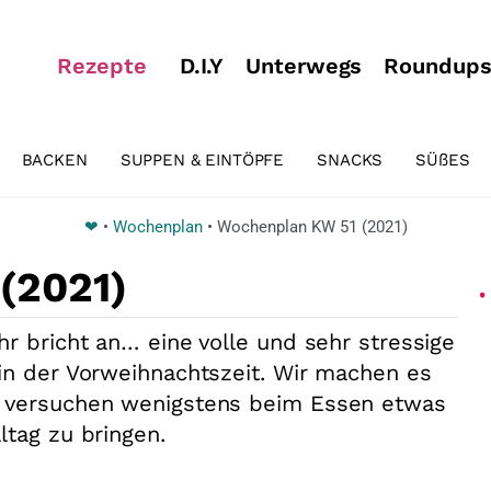
Rezepte
D.I.Y
Unterwegs
Roundup
BACKEN
SUPPEN & EINTÖPFE
SNACKS
SÜßES
❤
•
Wochenplan
•
Wochenplan KW 51 (2021)
(2021)
r bricht an… eine volle und sehr stressige
in der Vorweihnachtszeit. Wir machen es
d versuchen wenigstens beim Essen etwas
ltag zu bringen.