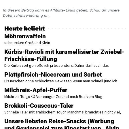
In diesem Beitrag kann es Affiliate-Links geben. Schau dir unsere
Datenschutzerklärung an.
Heute beliebt
Möhrenwaffeln
schmecken Groß und Klein
Kürbis-Ravioli mit karamellisierter Zwiebel-
Frischkäse-Füllung
Die Kürbiszeit genieße ich ja besonders. Daher darf auch das
Plattpfirsich-Nicecream und Sorbet
Eis naschen ohne schlechtes Gewissen Wenn man schnell (und ich
Milchreis-Apfel-Puffer
Milchreis To-go 😉 Vor einiger Zeit hat mich Bea vom Blog
Brokkoli-Couscous-Taler
Schnelle Taler mit arabischem Touch Manchmal braucht es nicht viel,
Unsere liebsten Reise-Snacks (Werbung
und Gewinnspiel zum Kinostart von „Alvin