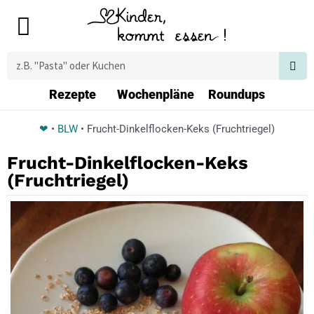
Zum
Main
Inhalt
Menu
springen
Suche
Rezepte
Wochenpläne
Roundups
❤
•
BLW
•
Frucht-Dinkelflocken-Keks (Fruchtriegel)
Frucht-Dinkelflocken-Keks
(Fruchtriegel)