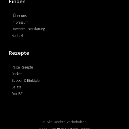
Finden
b
e
a
o
r
g
o
e
r
Über uns
k
s
a
Impressum
-
t
m
Datenschutzerklärung
f
Kontakt
Rezepte
Pasta Rezepte
Backen
Suppen & Eintöpfe
Salate
Food&Fun
© Alle Rechte vorbehalten
Made with ❤ in Castrop-Rauxel