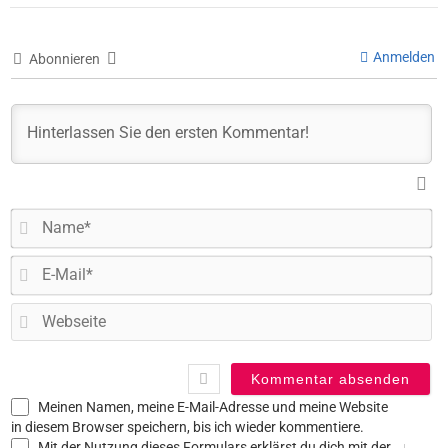
Anmelden
Abonnieren
N
E-
Ma
W
Meinen Namen, meine E-Mail-Adresse und meine Website
in diesem Browser speichern, bis ich wieder kommentiere.
Mit der Nutzung dieses Formulars erklärst du dich mit der