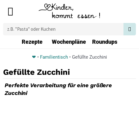
Zum
Main
Inhalt
Menu
springen
Suche
Rezepte
Wochenpläne
Roundups
❤
•
Familientisch
•
Gefüllte Zucchini
Gefüllte Zucchini
Perfekte Verarbeitung für eine größere
Zucchini